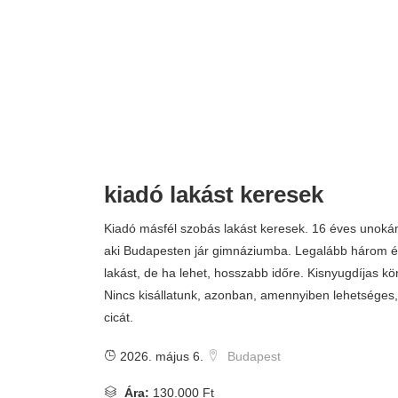
kiadó lakást keresek
Kiadó másfél szobás lakást keresek. 16 éves unoká
aki Budapesten jár gimnáziumba. Legalább három é
lakást, de ha lehet, hosszabb időre. Kisnyugdíjas k
Nincs kisállatunk, azonban, amennyiben lehetséges,
cicát.
2026. május 6.
Budapest
Ára:
130.000 Ft