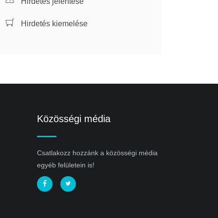
Hirdetés jelentése
Hirdetés kiemelése
Közösségi média
Csatlakozz hozzánk a közösségi média
egyéb felületein is!