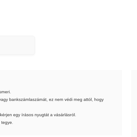
smeri.
t vagy bankszámlaszámát, ez nem védi meg attól, hogy
 kérjen egy írásos nyugtát a vásárlásról.
 tegye.