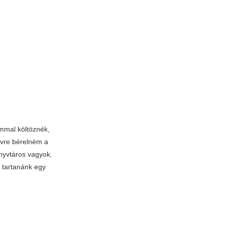
mmal költöznék,
vre bérelném a
önyvtáros vagyok.
 tartanánk egy