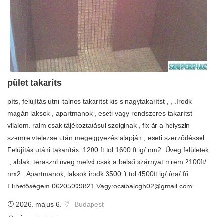
pület takaríts
píts, felújítás utni ltalnos takarítst kis s nagytakarítst , , .Irodk
magán laksok , apartmanok , eseti vagy rendszeres takarítst
vllalom. raim csak tájékoztatásul szolglnak , fix ár a helyszin
szemre vtelezse után megeggyezés alapján , eseti szerződéssel.
Felújítás utáni takarítás: 1200 ft tol 1600 ft ig/ nm2. Üveg felületek
:, ablak, terasznl üveg melvd csak a belső szárnyat mrem 2100ft/
nm2 . Apartmanok, laksok irodk 3500 ft tol 4500ft ig/ óra/ fő.
Elrhetőségem 06205999821 Vagy:
ocsibalogh02@gmail.com
2026. május 6.
Budapest