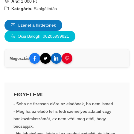
Ára:
1.000 Ft
Kategória:
Szolgáltatás
Üzenet a hirdetőnek
Ocsi Balogh: 06205999821
Megosztás
FIGYELEM!
- Soha ne fizessen előre az eladónak, ha nem ismeri.
- Még ha az eladó fel is fedi személyes adatait vagy
bankszámlaszámát, ez nem védi meg attól, hogy
becsapják.
- Ha lehetséges, kérje el az eredeti számlát, és kérjen