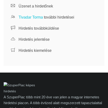
Üzenet a hirdetőnek
Tivadar Torma
további hirdetései
Hirdetés továbbküldése
Hirdetés jelentése
Hirdetés kiemelése
A SzuperPiac több mint 20 éve van jelen a magyar internetes
hirdetési piacon. A több évtized alatt megszerzett tapasztalattal