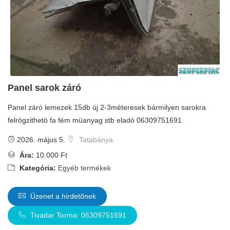
Panel sarok záró
Panel záró lemezek 15db új 2-3méteresek bármilyen sarokra
felrögzithetö fa fém müanyag stb eladó 06309751691
2026. május 5.
Tatabánya
Ára:
10.000 Ft
Kategória:
Egyéb termékek
Üzenet a hirdetőnek
Tivadar Torma: 06309751691