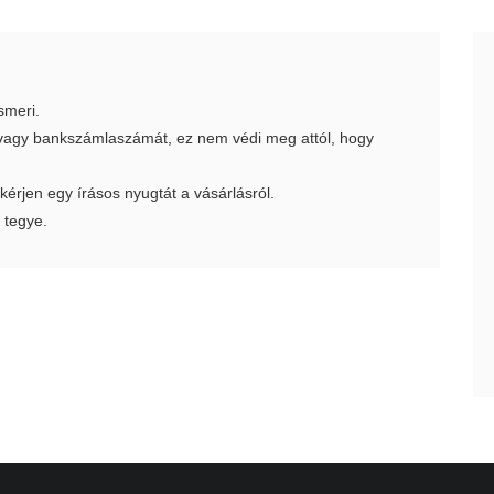
smeri.
t vagy bankszámlaszámát, ez nem védi meg attól, hogy
 kérjen egy írásos nyugtát a vásárlásról.
 tegye.