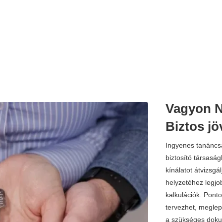
Vagyon Ny
Biztos jö
Ingyenes tanáncs
biztosító társasá
kínálatot átvizsgá
helyzetéhez legjo
kalkulációk: Ponto
tervezhet, meglep
a szükséges doku