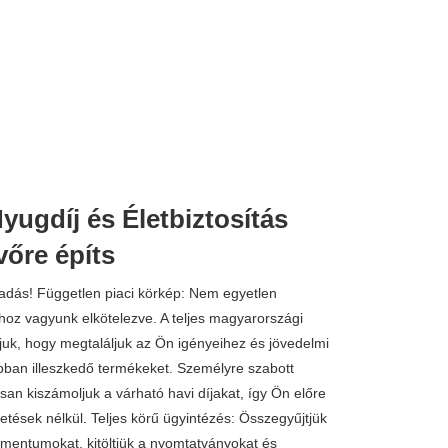
ugdíj és Életbiztosítás
vőre építs
adás! Független piaci körkép: Nem egyetlen
ghoz vagyunk elkötelezve. A teljes magyarországi
ljuk, hogy megtaláljuk az Ön igényeihez és jövedelmi
bban illeszkedő termékeket. Személyre szabott
san kiszámoljuk a várható havi díjakat, így Ön előre
etések nélkül. Teljes körű ügyintézés: Összegyűjtjük
mentumokat, kitöltjük a nyomtatványokat és