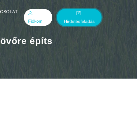
PCSOLAT
Fiókom
Hirdetésfeladás
jövőre építs