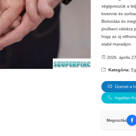
végigvisszük a te
kivennie és sorba
Biztosítás és megt
jövőbeni célokra 
hogy az új otthon
stabil maradjon.
2026. április 27
Kategória:
Eg
Üzenet a h
Ingatlan K
Megosztás