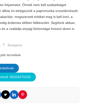
ljes folyamatot. Önnek nem kell szabadságot
n állnia mi elvégezzük a papírmunka oroszlánrészét.
akarítás: megszerzett értéket meg is kell óvni, a
pedig érdemes időben felkészülni. Segítünk abban,
a és a családja anyagi biztonsága hosszú távon is
.
Budapest
yéb termékek
irdetőnek
ontroll: 06204370155