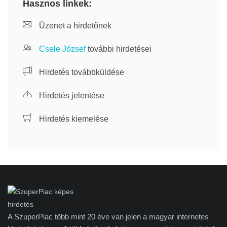
Hasznos linkek:
Üzenet a hirdetőnek
Csele József
további hirdetései
Hirdetés továbbküldése
Hirdetés jelentése
Hirdetés kiemelése
A SzuperPiac több mint 20 éve van jelen a magyar internetes