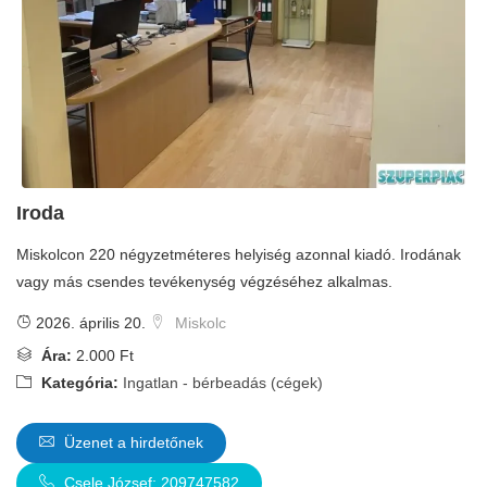
Iroda
Miskolcon 220 négyzetméteres helyiség azonnal kiadó. Irodának
vagy más csendes tevékenység végzéséhez alkalmas.
2026. április 20.
Miskolc
Ára:
2.000 Ft
Kategória:
Ingatlan - bérbeadás (cégek)
Üzenet a hirdetőnek
Csele József: 209747582