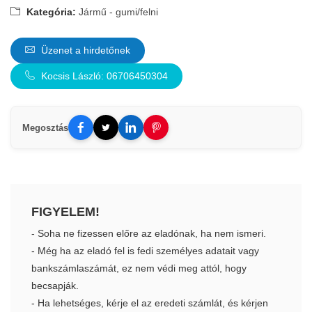
Kategória:
Jármű - gumi/felni
Üzenet a hirdetőnek
Kocsis László: 06706450304
Megosztás
FIGYELEM!
- Soha ne fizessen előre az eladónak, ha nem ismeri.
- Még ha az eladó fel is fedi személyes adatait vagy
bankszámlaszámát, ez nem védi meg attól, hogy
becsapják.
- Ha lehetséges, kérje el az eredeti számlát, és kérjen