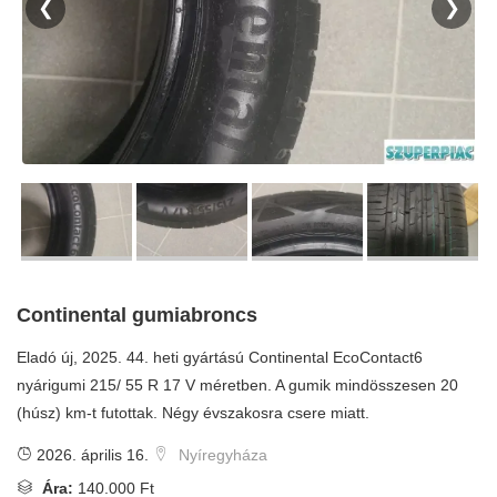
❮
❯
Continental gumiabroncs
Eladó új, 2025. 44. heti gyártású Continental EcoContact6
nyárigumi 215/ 55 R 17 V méretben. A gumik mindösszesen 20
(húsz) km-t futottak. Négy évszakosra csere miatt.
2026. április 16.
Nyíregyháza
Ára:
140.000 Ft