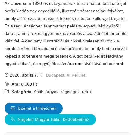
Az Universum 1890-es évfolyamának 6. számában található gót
betűs kiadás egy egyedülálló, illusztrált német családi folyóirat,
amely a 19. század második felének életét és kultúráját tárja fel.
Ez a régi, épségben fennmaradt példány egyedülálló gyűjtői
darab, amely a korai gyermeknevelés és a családi élet történetét
idézi fel. A kiadvány illusztrációi és cikkei hitelesen tükrözik a
korabeli német társadalmi és kulturális életet, mely fontos részét
képezi a történelem megértésének. A gót betűkkel írt kiadvány
egyedi stílusú, és a gyűjtők számára rendkívül kívánatos darab.
2026. április 7.
Budapest, X. Kerület
Ára:
8.000 Ft
Kategória:
Antik tárgyak, régiségek, retro
Üzenet a hirdetőnek
Nágelné Magyar Ildikó: 06306069552