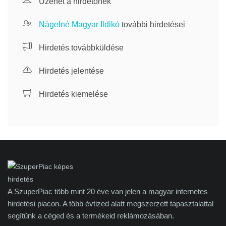
Üzenet a hirdetőnek
Nágelné Magyar Ildikó
további hirdetései
Hirdetés továbbküldése
Hirdetés jelentése
Hirdetés kiemelése
A SzuperPiac több mint 20 éve van jelen a magyar internetes
hirdetési piacon. A több évtized alatt megszerzett tapasztalattal
segítünk a céged és a termékeid reklámozásában.