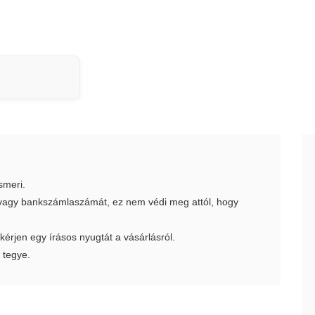
smeri.
t vagy bankszámlaszámát, ez nem védi meg attól, hogy
 kérjen egy írásos nyugtát a vásárlásról.
 tegye.