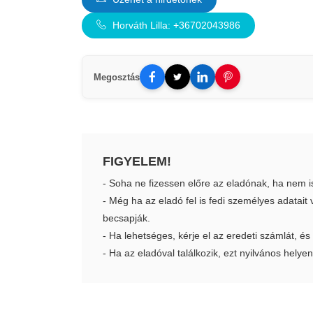
Horváth Lilla: +36702043986
Megosztás
FIGYELEM!
- Soha ne fizessen előre az eladónak, ha nem i
- Még ha az eladó fel is fedi személyes adatai
becsapják.
- Ha lehetséges, kérje el az eredeti számlát, és
- Ha az eladóval találkozik, ezt nyilvános helyen