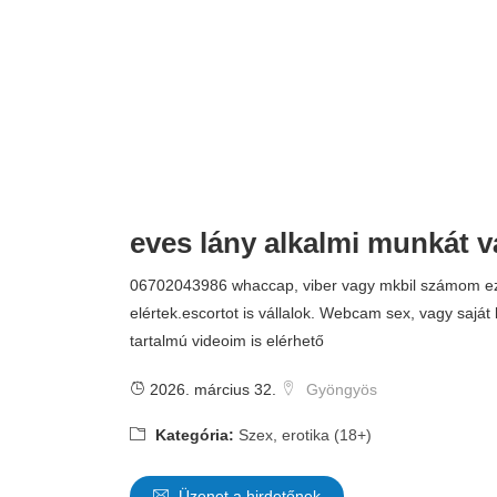
eves lány alkalmi munkát vá
06702043986 whaccap, viber vagy mkbil számom e
elértek.escortot is vállalok. Webcam sex, vagy saját 
tartalmú videoim is elérhető
2026. március 32.
Gyöngyös
Kategória:
Szex, erotika (18+)
Üzenet a hirdetőnek