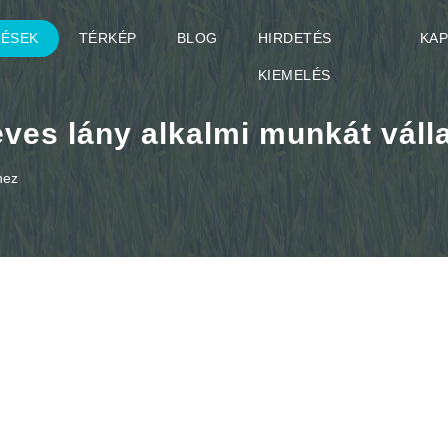
TÉSEK
TÉRKÉP
BLOG
HIRDETÉS
KA
KIEMELÉS
eves lány alkalmi munkát válla
hez