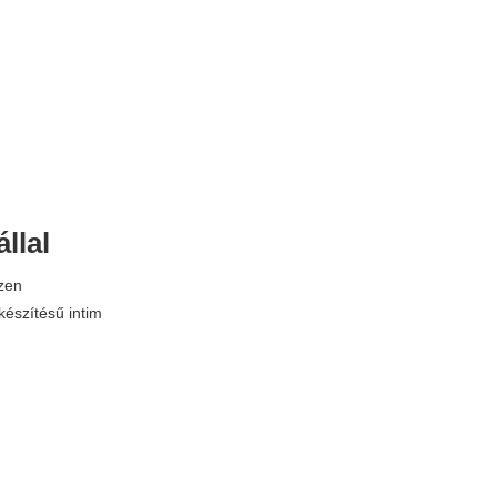
llal
zen
készítésű intim