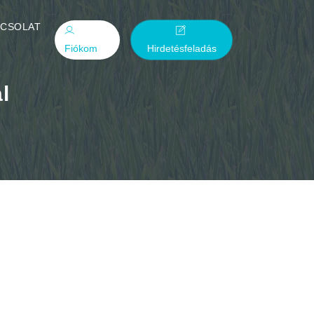
PCSOLAT
Fiókom
Hirdetésfeladás
l