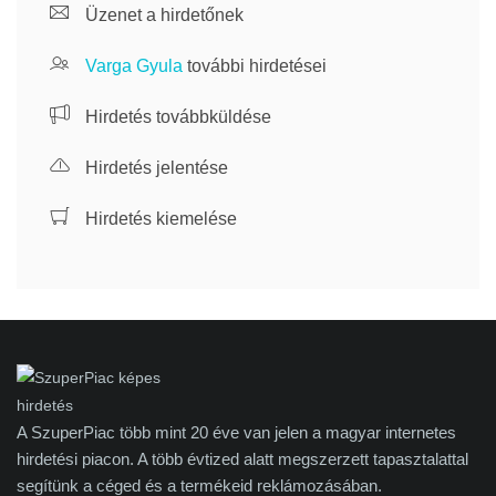
Üzenet a hirdetőnek
Varga Gyula
további hirdetései
Hirdetés továbbküldése
Hirdetés jelentése
Hirdetés kiemelése
A SzuperPiac több mint 20 éve van jelen a magyar internetes
hirdetési piacon. A több évtized alatt megszerzett tapasztalattal
segítünk a céged és a termékeid reklámozásában.