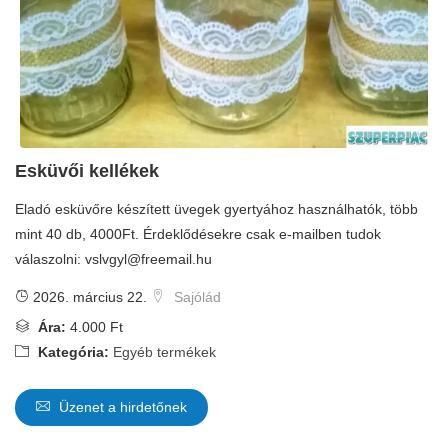
Esküvői kellékek
Eladó esküvőre készített üvegek gyertyához használhatók, több
mint 40 db, 4000Ft. Érdeklődésekre csak e-mailben tudok
válaszolni:
vslvgyl@freemail.hu
2026. március 22.
Sajólád
Ára:
4.000 Ft
Kategória:
Egyéb termékek
Üzenet a hirdetőnek