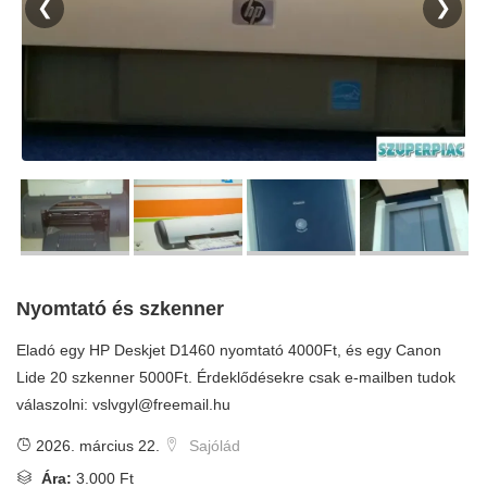
❮
❯
Nyomtató és szkenner
Eladó egy HP Deskjet D1460 nyomtató 4000Ft, és egy Canon
Lide 20 szkenner 5000Ft. Érdeklődésekre csak e-mailben tudok
válaszolni:
vslvgyl@freemail.hu
2026. március 22.
Sajólád
Ára:
3.000 Ft