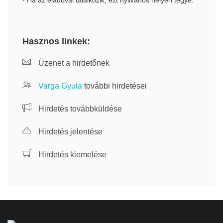
- Ha az eladóval találkozik, ezt nyilvános helyen tegye.
Hasznos linkek:
Üzenet a hirdetőnek
Varga Gyula
további hirdetései
Hirdetés továbbküldése
Hirdetés jelentése
Hirdetés kiemelése