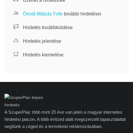
Üzenet a hirdetőnek
Ónodi Mátyás Fofe
további hirdetései
Hirdetés továbbküldése
Hirdetés jelentése
Hirdetés kiemelése
A SzuperPiac több mint 20 éve van jelen a magyar internetes
hirdetési piacon. A több évtized alatt megszerzett tapasztalattal
segítünk a céged és a termékeid reklámozásában.