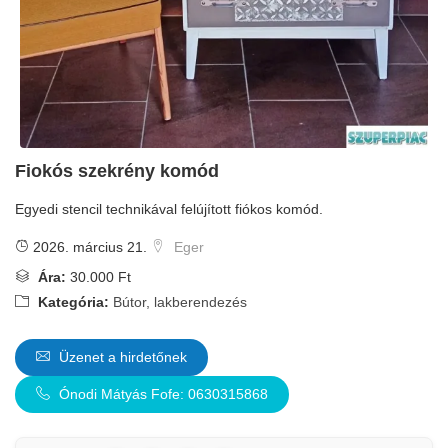
Fiokós szekrény komód
Egyedi stencil technikával felújított fiókos komód.
2026. március 21.
Eger
Ára:
30.000 Ft
Kategória:
Bútor, lakberendezés
Üzenet a hirdetőnek
Ónodi Mátyás Fofe: 0630315868