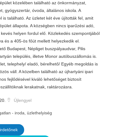
ület közelében található az önkormányzat,
, gyógyszertár, óvoda, általános iskola. A
 is található. Az üzletet két éve újították fel, amit
épület állapota. A községben nincs iparűzési adó,
kevés helyen fordul elő. Közlekedés szempontjából
a és a 405-ös főút mellett helyezkedik el.
ető Budapest, Népliget buszpályaudvar, Pilis
artyán település, illetve Monor autóbuszállomás is.
zlet, telephely/ eladó, bérelhető/ Egyéb megoldás is
özös váll. A közelben található az újhartyáni ipari
s fejlődésével kiváló lehetőséget biztosít
szállítóknak lerakatnak, raktározásra.
20.
Újlengyel
gatlan - iroda, üzlethelyiség
irdetőnek