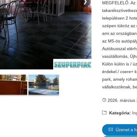
❯
MEGFELELŐ. Az ép
takarékszövetkezet
településen 2 hotel
szépen tükröz az 
ami az országban 
az M5-ös autópály
Autóbusszal elérh
vasútállomás, Újh
Külön külön is / ü
érdekel./ csere+ k
park, amely rohamo
vállalkozóknak, be
2026. március 
Kategória:
In
Üzenet a h