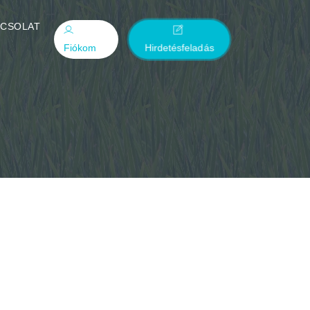
PCSOLAT
Fiókom
Hirdetésfeladás