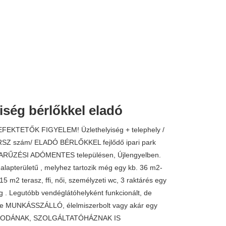
iség bérlőkkel eladó
EKTETŐK FIGYELEM! Üzlethelyiség + telephely /
RSZ szám/ ELADÓ BÉRLŐKKEL fejlődő ipari park
PARŰZÉSI ADÓMENTES településen, Újlengyelben.
alapterületű , melyhez tartozik még egy kb. 36 m2-
15 m2 terasz, ffi, női, személyzeti wc, 3 raktárés egy
ég . Legutóbb vendéglátóhelyként funkcionált, de
őle MUNKÁSSZÁLLÓ, élelmiszerbolt vagy akár egy
s. IRODÁNAK, SZOLGÁLTATÓHÁZNAK IS