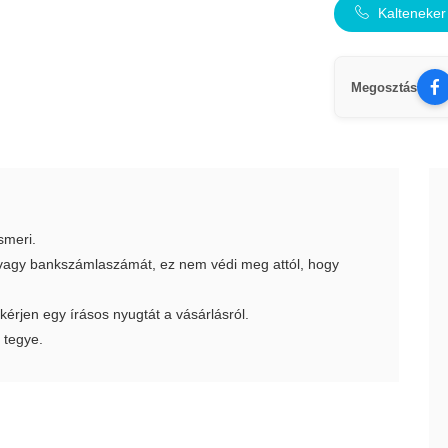
Kalteneker
Megosztás
smeri.
t vagy bankszámlaszámát, ez nem védi meg attól, hogy
 kérjen egy írásos nyugtát a vásárlásról.
 tegye.