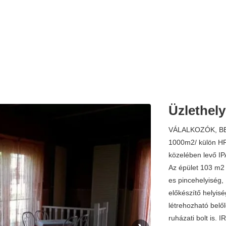
Üzlethely
VÁLALKOZÓK, BEF
1000m2/ külön H
közelében levő I
Az épület 103 m2 
es pincehelyiség, 
előkészítő helyis
létrehozható bel
ruházati bolt i