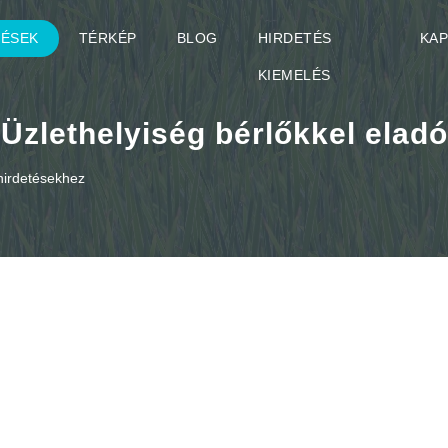
TÉSEK
TÉRKÉP
BLOG
HIRDETÉS
KA
KIEMELÉS
Üzlethelyiség bérlőkkel eladó
 hirdetésekhez