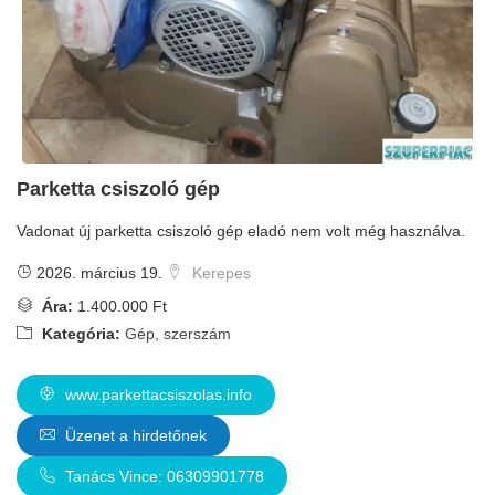
Parketta csiszoló gép
Vadonat új parketta csiszoló gép eladó nem volt még használva.
2026. március 19.
Kerepes
Ára:
1.400.000 Ft
Kategória:
Gép, szerszám
www.parkettacsiszolas.info
Üzenet a hirdetőnek
Tanács Vince: 06309901778