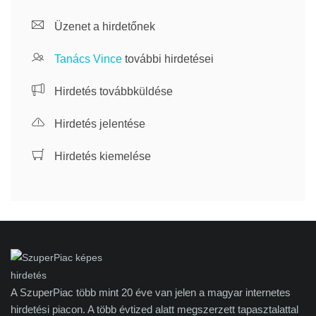
Üzenet a hirdetőnek
Tanács Vince
további hirdetései
Hirdetés továbbküldése
Hirdetés jelentése
Hirdetés kiemelése
A SzuperPiac több mint 20 éve van jelen a magyar internetes
hirdetési piacon. A több évtized alatt megszerzett tapasztalattal