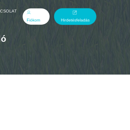
PCSOLAT
Fiókom
Hirdetésfeladás
dó