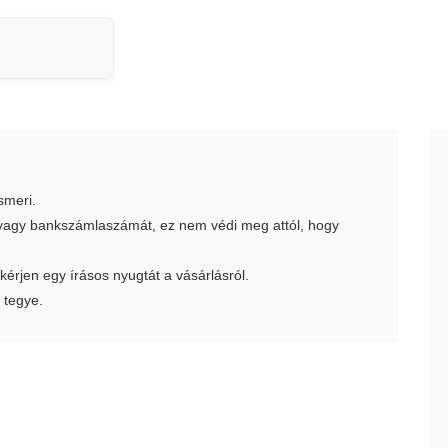
smeri.
t vagy bankszámlaszámát, ez nem védi meg attól, hogy
 kérjen egy írásos nyugtát a vásárlásról.
 tegye.