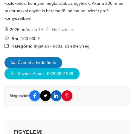
közlekedés, könnyen megtalálják az ügyfelek. Akár a 200 m-es
raktárunkkal együtt is bérelhető! Indítsa be üzletét profi
környezetben!
2026. március 19.
Halásztelek
Ára:
100.000 Ft
Kategória:
Ingatlan - iroda, üzlethelyiség
Üzenet a hirdetőnek
Kovács Ágnes: 06203821939
Megosztás
FIGYELEM!