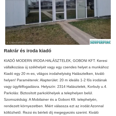
Rakrár és iroda kiadó
KIADÓ MODERN IRODA HALÁSZTELEK, GOBONI KFT. Keresi
vállalkozása új székhelyét vagy egy csendes helyet a munkához
Kiadó egy 20 m-es, világos irodahelyiség Halásztelken, kiváló
helyen! Paraméterek: Alapterület: 20 m ideális 1-2 fős irodának
vagy ügyfélfogadásra. Helyszín: 2314 Halásztelek, Korbuly u.4.
Parkolás: Biztosított parkolóhelyek a telephelyen belül.
Szomszédság: A Mobilainer és a Goboni Kft. telephelyén,
rendezett környezetben. Miért válassza ezt az irodát Azonnal
költözhető. Rezsi és bérleti díj megegyezés szerint. Kiváló