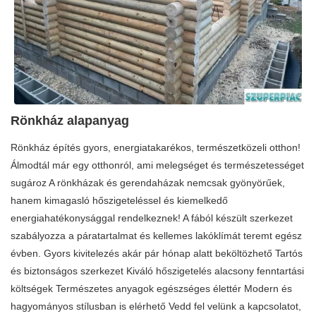
Rönkház alapanyag
Rönkház építés gyors, energiatakarékos, természetközeli otthon!
Álmodtál már egy otthonról, ami melegséget és természetességet
sugároz A rönkházak és gerendaházak nemcsak gyönyörűek,
hanem kimagasló hőszigeteléssel és kiemelkedő
energiahatékonysággal rendelkeznek! A fából készült szerkezet
szabályozza a páratartalmat és kellemes lakóklímát teremt egész
évben. Gyors kivitelezés akár pár hónap alatt beköltözhető Tartós
és biztonságos szerkezet Kiváló hőszigetelés alacsony fenntartási
költségek Természetes anyagok egészséges élettér Modern és
hagyományos stílusban is elérhető Vedd fel velünk a kapcsolatot,