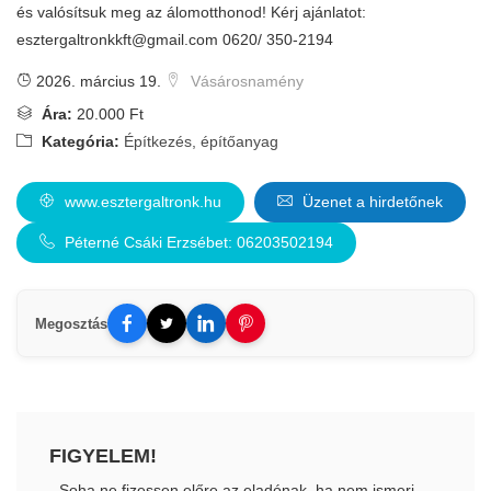
és valósítsuk meg az álomotthonod! Kérj ajánlatot:
esztergaltronkkft@gmail.com
0620/ 350-2194
2026. március 19.
Vásárosnamény
Ára:
20.000 Ft
Kategória:
Építkezés, építőanyag
www.esztergaltronk.hu
Üzenet a hirdetőnek
Péterné Csáki Erzsébet: 06203502194
Megosztás
FIGYELEM!
- Soha ne fizessen előre az eladónak, ha nem ismeri.