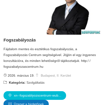
Fogszabályozás
Fájdalom mentes és esztétikus fogszabályozás, a
Fogszabályozás Centrum segítségével. Jöjjön el egy ingyenes
konzultációra, és minden lehetőségről tájékoztatjuk. http:/ /
fogszabalyozascentrum.hu
2026. március 19.
Budapest, II. Kerület
Kategória:
Szolgáltatás
xn--fogszablyozscentrum-wub...
Üzenet a hirdetőnek