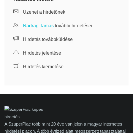
Üzenet a hirdetőnek
Nadrag Tamas
további hirdetései
Hirdetés továbbküldése
Hirdetés jelentése
Hirdetés kiemelése
A SzuperPiac több mint 20 éve van jelen a magyar internetes
hirdetési piacon. A több évtized alatt megszerzett tapasztalattal