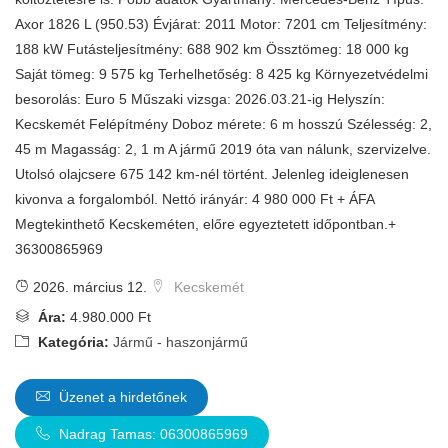
Axor 1826 L (950.53) Évjárat: 2011 Motor: 7201 cm Teljesítmény:
188 kW Futásteljesítmény: 688 902 km Össztömeg: 18 000 kg
Saját tömeg: 9 575 kg Terhelhetőség: 8 425 kg Környezetvédelmi
besorolás: Euro 5 Műszaki vizsga: 2026.03.21-ig Helyszín:
Kecskemét Felépítmény Doboz mérete: 6 m hosszú Szélesség: 2,
45 m Magasság: 2, 1 m A jármű 2019 óta van nálunk, szervizelve.
Utolsó olajcsere 675 142 km-nél történt. Jelenleg ideiglenesen
kivonva a forgalomból. Nettó irányár: 4 980 000 Ft + ÁFA
Megtekinthető Kecskeméten, előre egyeztetett időpontban.+
36300865969
2026. március 12.
Kecskemét
Ára:
4.980.000 Ft
Kategória:
Jármű - haszonjármű
Üzenet a hirdetőnek
Nadrag Tamas: 06300865969