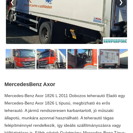
❮
❯
MercedesBenz Axor
Mercedes-Benz Axor 1826 L 2011 Dobozos teherautó Eladó egy
Mercedes-Benz Axor 1826 L típusú, megbízható és erős
teherautó. A jármű rendszeresen karbantartott, jó műszaki
állapotú, munkára azonnal használható. A teherautó tágas
felépítménnyel rendelkezik, így ideális szállítmányozásra vagy
költöztetésre is. Főbb adatok Gyártmány: Mercedes-Benz Típus: