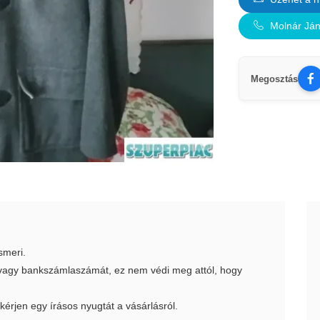
Molnár Já
Megosztás
smeri.
t vagy bankszámlaszámát, ez nem védi meg attól, hogy
 kérjen egy írásos nyugtát a vásárlásról.