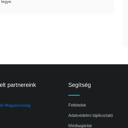
 tegye.
lt partnereink
Segítség
Feltételek
Adatvédelmi tájékoztató
Médiaajánlat