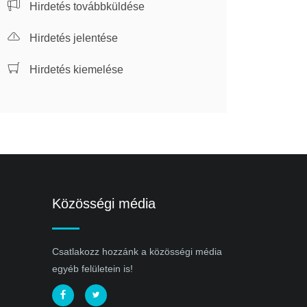
Hirdetés továbbküldése
Hirdetés jelentése
Hirdetés kiemelése
Közösségi média
Csatlakozz hozzánk a közösségi média
egyéb felületein is!