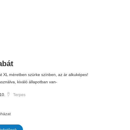
kabát
bát XL méretben szürke színben, az ár alkuképes!
asználva, kiváló állapotban van-
10.
Terpes
házat
irdetőnek