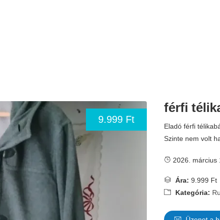
férfi téli
9.999 Ft
Eladó férfi télika
Szinte nem volt h
2026. március 
Ára:
9.999 Ft
Kategória:
Ru
Üzenet a h