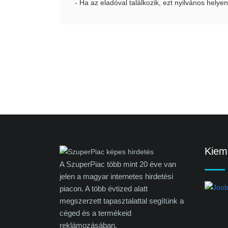
- Ha az eladóval találkozik, ezt nyilvános helyen
Kieme
A SzuperPiac több mint 20 éve van
jelen a magyar internetes hirdetési
piacon. A több évtized alatt
megszerzett tapasztalattal segítünk a
céged és a termékeid
reklámozásában.