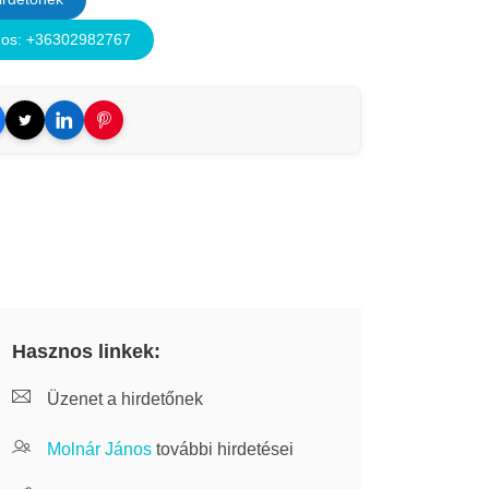
nos: +36302982767
Hasznos linkek:
Üzenet a hirdetőnek
Molnár János
további hirdetései