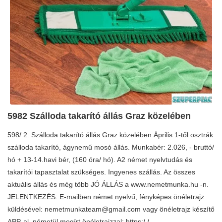
5982 Szálloda takarító állás Graz közelében
598/ 2. Szálloda takarító állás Graz közelében Április 1-től osztrák
szálloda takarító, ágynemű mosó állás. Munkabér: 2.026, - bruttó/
hó + 13-14.havi bér, (160 óra/ hó). A2 német nyelvtudás és
takarítói tapasztalat szükséges. Ingyenes szállás. Az összes
aktuális állás és még több JÓ ÁLLÁS a www.nemetmunka.hu -n.
JELENTKEZÉS: E-mailben német nyelvű, fényképes önéletrajz
küldésével:
nemetmunkateam@gmail.com
vagy önéletrajz készítő
APP-al, németül megírt önéletrajzzal: https:/ /