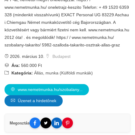
www.nemetmunka.hu/ oneletrajz-keszito Telefon: + 49 1520 6359
328 (mindenkit visszahívunk) EXACT Personal UG 83229 Aschau
i.Chiemgau Német munkaközvetítő cég Bajorországban. A
közvetítésért vagy bármiért fizetni nem kell. www.nemetmunka.hu
2012 óta! . és megoldódik! https:/ / www.nemetmunka.hu/
szobalany-takarito/ 5982-szalloda-takarito-osztrak-allas-graz
2026. március 10.
Budapest
Ára:
560.000 Ft
Kategória:
Állás, munka (Külföldi munkák)
www.nemetmunka.hu/szobalany...
Üzenet a hirdetőnek
Megosztás