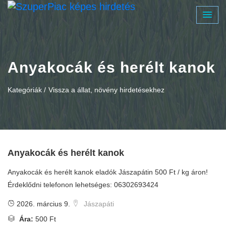
Anyakocák és herélt kanok
Kategóriák /
Vissza a állat, növény hirdetésekhez
Anyakocák és herélt kanok
Anyakocák és herélt kanok eladók Jászapátin 500 Ft / kg áron!
Érdeklődni telefonon lehetséges: 06302693424
2026. március 9.
Jászapáti
Ára:
500 Ft