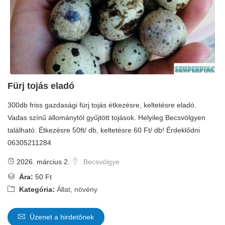
Fürj tojás eladó
300db friss gazdasági fürj tojás étkezésre, keltetésre eladó.
Vadas színű állománytól gyűjtött tojások. Helyileg Becsvölgyen
található. Étkezésre 50ft/ db, keltetésre 60 Ft/ db! Érdeklődni
06305211284
2026. március 2.
Becsvölgye
Ára:
50 Ft
Kategória:
Állat, növény
Üzenet a hirdetőnek