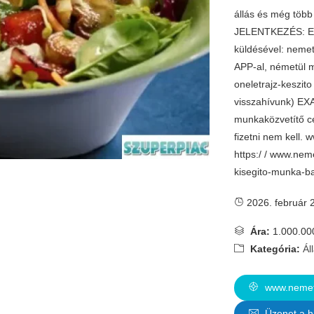
állás és még töb
JELENTKEZÉS: E-m
küldésével:
neme
APP-al, németül m
oneletrajz-keszit
visszahívunk) E
munkaközvetítő cé
fizetni nem kell.
https:/ / www.nem
kisegito-munka-b
2026. február 
Ára:
1.000.00
Kategória:
Ál
www.nemetm
Üzenet a h