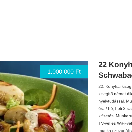
22 Konyh
1.000.000 Ft
Schwaba
22. Konyhai kise
kisegítő német ál
nyelvtudással. Mu
óra / hó, heti 2 s
kifizetés. Munkar
TV-vel és WiFi-ve
munka szezonális 