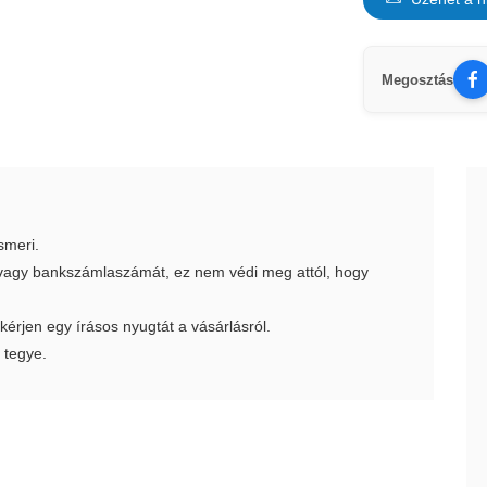
Megosztás
smeri.
t vagy bankszámlaszámát, ez nem védi meg attól, hogy
 kérjen egy írásos nyugtát a vásárlásról.
 tegye.