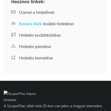
Hasznos linkek:
Üzenet a hirdetőnek
Kovács Márk
további hirdetései
Hirdetés továbbküldése
Hirdetés jelentése
Hirdetés kiemelése
A SzuperPiac több mint 20 éve van jelen a magyar internetes