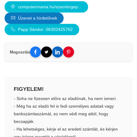
computermania.hu/szamitogep...
Üzenet a hirdetőnek
Papp Sándor: 06302425762
Megosztás
FIGYELEM!
- Soha ne fizessen előre az eladónak, ha nem ismeri.
- Még ha az eladó fel is fedi személyes adatait vagy
bankszámlaszámát, ez nem védi meg attól, hogy
becsapják.
- Ha lehetséges, kérje el az eredeti számlát, és kérjen
egy írásos nyugtát a vásárlásról.