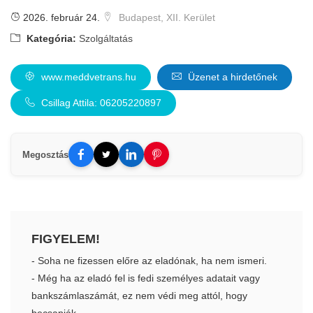
2026. február 24.
Budapest, XII. Kerület
Kategória:
Szolgáltatás
www.meddvetrans.hu
Üzenet a hirdetőnek
Csillag Attila: 06205220897
Megosztás
FIGYELEM!
- Soha ne fizessen előre az eladónak, ha nem ismeri.
- Még ha az eladó fel is fedi személyes adatait vagy
bankszámlaszámát, ez nem védi meg attól, hogy