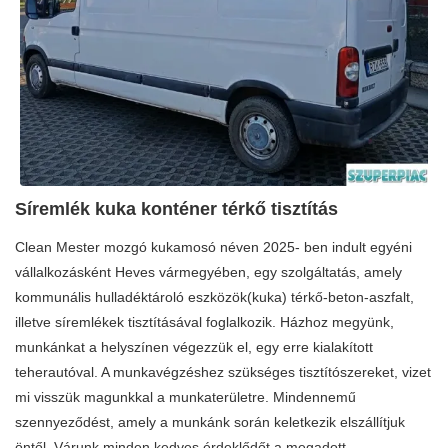
Síremlék kuka konténer térkő tisztítás
Clean Mester mozgó kukamosó néven 2025- ben indult egyéni
vállalkozásként Heves vármegyében, egy szolgáltatás, amely
kommunális hulladéktároló eszközök(kuka) térkő-beton-aszfalt,
illetve síremlékek tisztításával foglalkozik. Házhoz megyünk,
munkánkat a helyszínen végezzük el, egy erre kialakított
teherautóval. A munkavégzéshez szükséges tisztítószereket, vizet
mi visszük magunkkal a munkaterületre. Mindennemű
szennyeződést, amely a munkánk során keletkezik elszállítjuk
öntől. Várunk minden kedves érdeklődőt a megadott