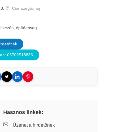
13.
Cserszegtomaj
ítkezés, építőanyag
irdetőnek
van: 06702518886
Hasznos linkek:
Üzenet a hirdetőnek