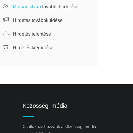
Molnar Istvan
további hirdetései
Hirdetés továbbküldése
Hirdetés jelentése
Hirdetés kiemelése
Közösségi média
Csatlakozz hozzánk a közösségi média