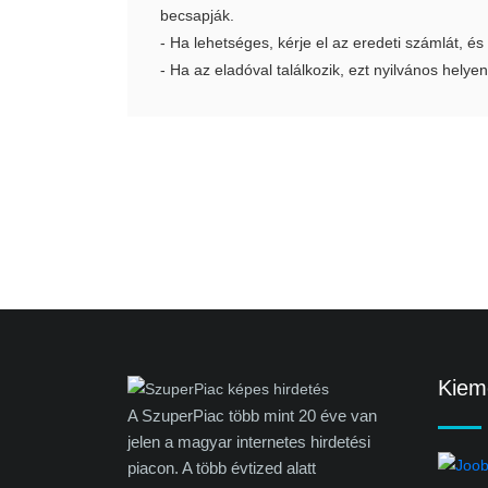
becsapják.
- Ha lehetséges, kérje el az eredeti számlát, és
- Ha az eladóval találkozik, ezt nyilvános helyen
Kieme
A SzuperPiac több mint 20 éve van
jelen a magyar internetes hirdetési
piacon. A több évtized alatt