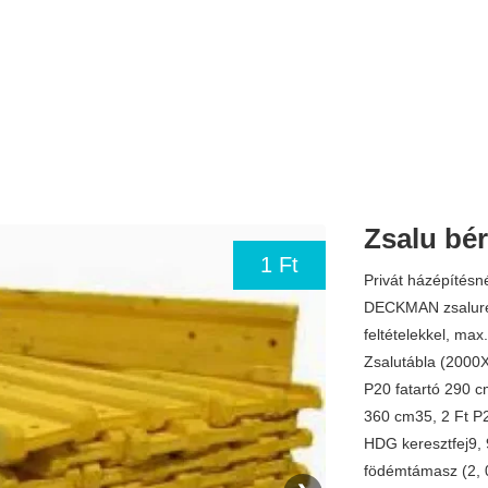
Zsalu bér
1 Ft
Privát házépítésn
DECKMAN zsaluren
feltételekkel, max.
Zsalutábla (2000
P20 fatartó 290 c
360 cm35, 2 Ft P2
HDG keresztfej9, 
födémtámasz (2, 0