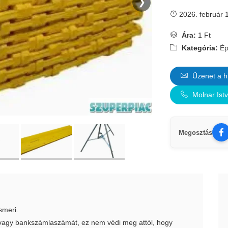
❯
2026. február 
Ára:
1 Ft
Kategória:
Ép
Üzenet a h
Molnar Ist
Megosztás
smeri.
t vagy bankszámlaszámát, ez nem védi meg attól, hogy