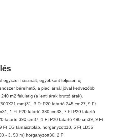
lés
1 
él egyszer használt, egyébként teljesen új
dszer bérelhető, a piaci árnál jóval kedvezőbb
 240 m2 felületig (a lenti árak bruttó árak).
X500X21 mm)31, 3 Ft P20 fatartó 245 cm27, 9 Ft
m31, 1 Ft P20 fatartó 330 cm33, 7 Ft P20 fatartó
0 fatartó 390 cm37, 1 Ft P20 fatartó 490 cm39, 9 Ft
9 Ft EG támasztóláb, horganyzott18, 5 Ft LD35
0 - 3, 50 m) horganyzott36, 2 F