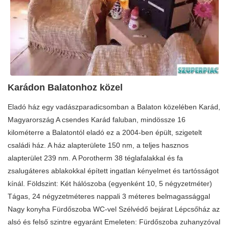
Karádon Balatonhoz közel
Eladó ház egy vadászparadicsomban a Balaton közelében Karád,
Magyarország A csendes Karád faluban, mindössze 16
kilométerre a Balatontól eladó ez a 2004-ben épült, szigetelt
családi ház. A ház alapterülete 150 nm, a teljes hasznos
alapterület 239 nm. A Porotherm 38 téglafalakkal és fa
zsalugáteres ablakokkal épített ingatlan kényelmet és tartósságot
kínál. Földszint: Két hálószoba (egyenként 10, 5 négyzetméter)
Tágas, 24 négyzetméteres nappali 3 méteres belmagassággal
Nagy konyha Fürdőszoba WC-vel Szélvédő bejárat Lépcsőház az
alsó és felső szintre egyaránt Emeleten: Fürdőszoba zuhanyzóval