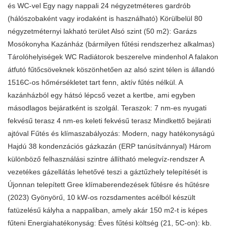
és WC-vel Egy nagy nappali 24 négyzetméteres gardrób
(hálószobaként vagy irodaként is használható) Körülbelül 80
négyzetméternyi lakható terület Alsó szint (50 m2): Garázs
Mosókonyha Kazánház (bármilyen fűtési rendszerhez alkalmas)
Tárolóhelyiségek WC Radiátorok beszerelve mindenhol A falakon
átfutó fűtőcsöveknek köszönhetően az alsó szint télen is állandó
1516C-os hőmérsékletet tart fenn, aktív fűtés nélkül. A
kazánházból egy hátsó lépcső vezet a kertbe, ami egyben
másodlagos bejáratként is szolgál. Teraszok: 7 nm-es nyugati
fekvésű terasz 4 nm-es keleti fekvésű terasz Mindkettő bejárati
ajtóval Fűtés és klímaszabályozás: Modern, nagy hatékonyságú
Hajdú 38 kondenzációs gázkazán (ERP tanúsítvánnyal) Három
különböző felhasználási szintre állítható melegvíz-rendszer A
vezetékes gázellátás lehetővé teszi a gáztűzhely telepítését is
Újonnan telepített Gree klímaberendezések fűtésre és hűtésre
(2023) Gyönyörű, 10 kW-os rozsdamentes acélból készült
fatüzelésű kályha a nappaliban, amely akár 150 m2-t is képes
fűteni Energiahatékonyság: Éves fűtési költség (21, 5C-on): kb.