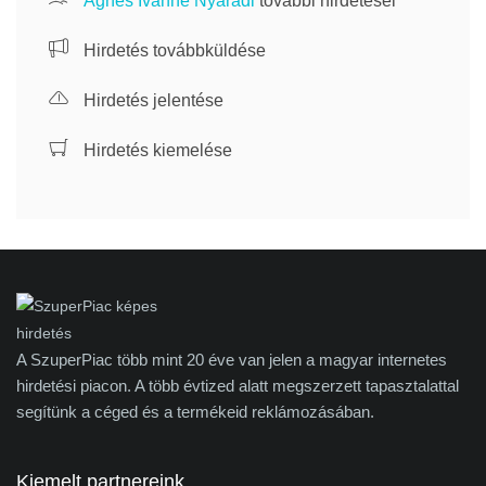
Ágnes Ivánné Nyárádi
további hirdetései
Hirdetés továbbküldése
Hirdetés jelentése
Hirdetés kiemelése
A SzuperPiac több mint 20 éve van jelen a magyar internetes
hirdetési piacon. A több évtized alatt megszerzett tapasztalattal
segítünk a céged és a termékeid reklámozásában.
Kiemelt partnereink