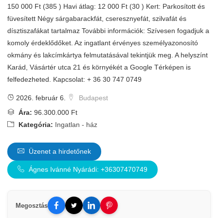
150 000 Ft (385 ) Havi átlag: 12 000 Ft (30 ) Kert: Parkosított és
füvesített Négy sárgabarackfát, cseresznyefát, szilvafát és
dísztiszafákat tartalmaz További információk: Szívesen fogadjuk a
komoly érdeklődőket. Az ingatlant érvényes személyazonosító
okmány és lakcímkártya felmutatásával tekintjük meg. A helyszínt
Karád, Vásártér utca 21 és környékét a Google Térképen is
felfedezheted. Kapcsolat: + 36 30 747 0749
2026. február 6.
Budapest
Ára:
96.300.000 Ft
Kategória:
Ingatlan - ház
Üzenet a hirdetőnek
Ágnes Ivánné Nyárádi: +36307470749
Megosztás