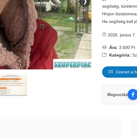
❯
segítség, türelem
Hívjon bizalomma
Ha segítség kell jó
2026. június 7.
Ára:
3.500 Ft
Kategória:
Sz
Üzenet a h
Megosztás