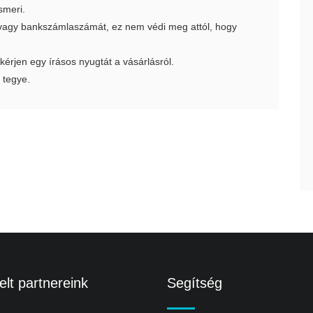
smeri.
t vagy bankszámlaszámát, ez nem védi meg attól, hogy
 kérjen egy írásos nyugtát a vásárlásról.
 tegye.
lt partnereink
Segítség