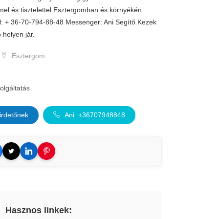
mel és tisztelettel Esztergomban és környékén
l: + 36-70-794-88-48 Messenger: Ani Segítő Kezek
 helyen jár.
Esztergom
olgáltatás
irdetőnek
Ani: +36707948848
Hasznos linkek: