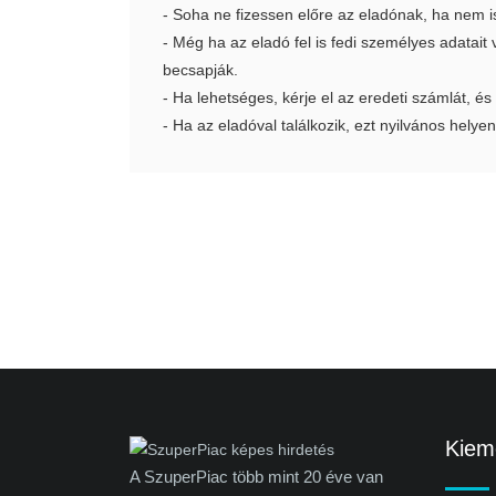
- Soha ne fizessen előre az eladónak, ha nem i
- Még ha az eladó fel is fedi személyes adatai
becsapják.
- Ha lehetséges, kérje el az eredeti számlát, és
- Ha az eladóval találkozik, ezt nyilvános helyen
Kieme
A SzuperPiac több mint 20 éve van