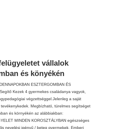
lügyeletet vállalok
3.500 
mban és könyékén
INDENNAPOKBAN ESZTERGOMBAN ÉS
egítő Kezek 4 gyermekes családanya vagyok,
gypedagógiai végzettséggel.Jelenleg a saját
 tevékenykedek. Megbízható, türelmes segítséget
mban és környékén az alábbiakban:
ELET MINDEN KOROSZTÁLYBAN egészséges
is nevelési igényű / beteg gyermekek. Emberi