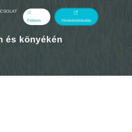
PCSOLAT
Fiókom
Hirdetésfeladás
n és könyékén