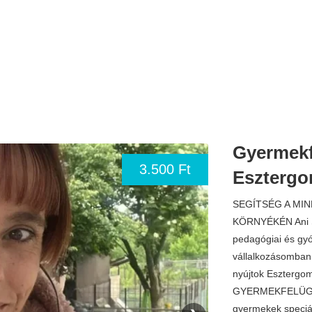
Gyermekfe
3.500 Ft
Esztergo
SEGÍTSÉG A M
KÖRNYÉKÉN Ani S
pedagógiai és gyó
vállalkozásomban
nyújtok Esztergo
GYERMEKFELÜGY
gyermekek speciál