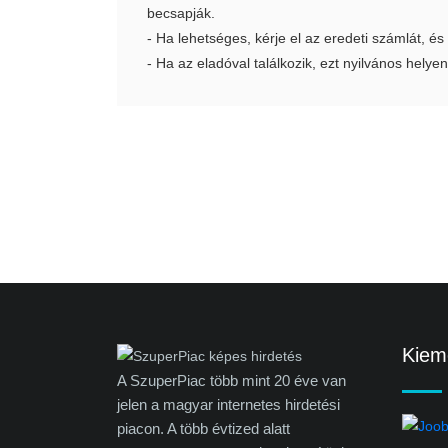
becsapják.
- Ha lehetséges, kérje el az eredeti számlát, és
- Ha az eladóval találkozik, ezt nyilvános helyen
Kieme
A SzuperPiac több mint 20 éve van
jelen a magyar internetes hirdetési
piacon. A több évtized alatt