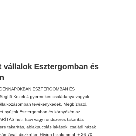
t vállalok Esztergomban és
3.500 
n
INDENNAPOKBAN ESZTERGOMBAN ÉS
egítő Kezek 4 gyermekes családanya vagyok.
vállalkozásomban tevékenykedek. Megbízható,
get nyújtok Esztergomban és környékén az
RÍTÁS heti, havi vagy rendszeres takarítás
ere takarítás, ablakpucolás lakások, családi házak
számlával, diszkréten Hívjon bizalommal: + 36-70-