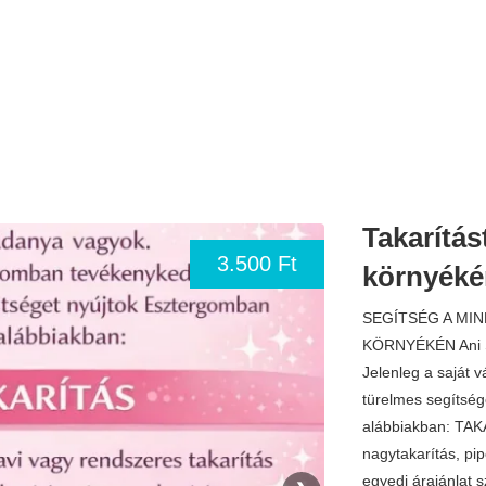
Takarítás
3.500 Ft
környéké
SEGÍTSÉG A M
KÖRNYÉKÉN Ani S
Jelenleg a saját 
türelmes segítsé
alábbiakban: TAKA
nagytakarítás, pip
egyedi árajánlat 