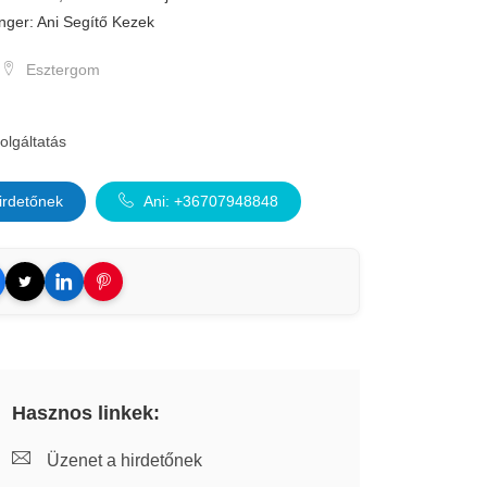
ger: Ani Segítő Kezek
Esztergom
olgáltatás
irdetőnek
Ani: +36707948848
Hasznos linkek:
Üzenet a hirdetőnek