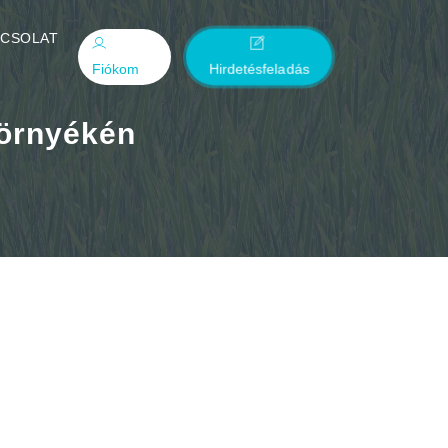
PCSOLAT
Fiókom
Hirdetésfeladás
környékén