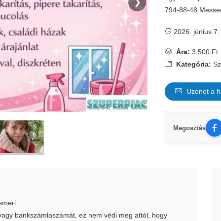
❯
794-88-48 Messen
2026. június 7.
Ára:
3.500 Ft
Kategória:
Sz
Üzenet a h
Megosztás
smeri.
t vagy bankszámlaszámát, ez nem védi meg attól, hogy