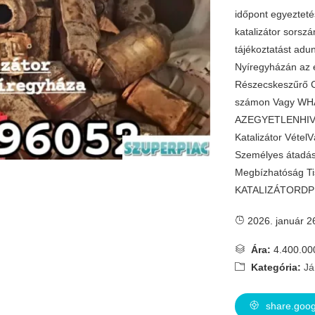
időpont egyezteté
katalizátor sorszá
tájékoztatást adu
Nyíregyházán az 
Részecskeszűrő C
számon Vagy W
AZEGYETLENHIV
Katalizátor Vétel
Személyes átadás 
Megbízhatóság Ti
KATALIZÁTORD
2026. január 2
Ára:
4.400.00
Kategória:
Já
share.goo