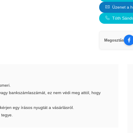
Üzenet a h
Tóth Sánd
Megosztás
smeri.
t vagy bankszámlaszámát, ez nem védi meg attól, hogy
 kérjen egy írásos nyugtát a vásárlásról.
 tegye.