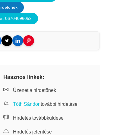
irdetőnek
or: 06704096052
Hasznos linkek:
Üzenet a hirdetőnek
Tóth Sándor
további hirdetései
Hirdetés továbbküldése
Hirdetés jelentése