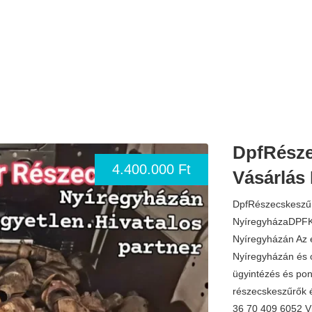
DpfRésze
4.400.000 Ft
Vásárlás
DpfRészecskeszűr
NyíregyházaDPFKa
Nyíregyházán Az e
Nyíregyházán és 
ügyintézés és pon
részecskeszűrők é
36 70 409 6052 V