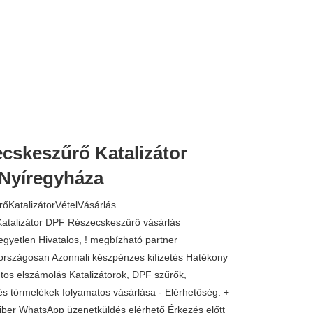
cskeszűrő Katalizátor
 Nyíregyháza
őKatalizátorVételVásárlás
talizátor DPF Részecskeszűrő vásárlás
gyetlen Hivatalos, ! megbízható partner
országosan Azonnali készpénzes kifizetés Hatékony
tos elszámolás Katalizátorok, DPF szűrők,
s törmelékek folyamatos vásárlása - Elérhetőség: +
iber WhatsApp üzenetküldés elérhető Érkezés előtt