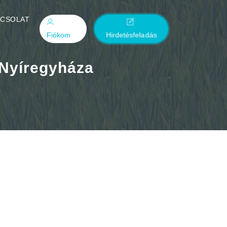
PCSOLAT
Fiókom
Hirdetésfeladás
 Nyíregyháza