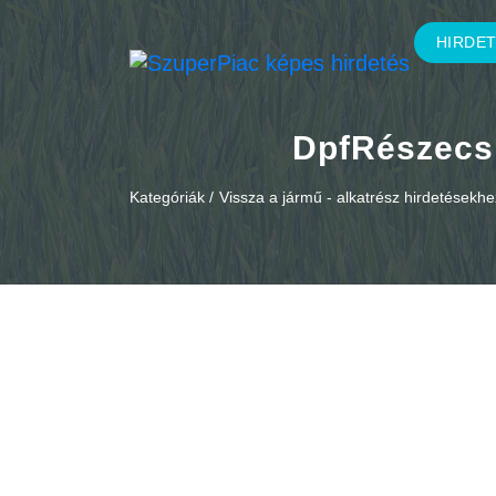
HIRDE
DpfRészecsk
Kategóriák /
Vissza a jármű - alkatrész hirdetésekhe