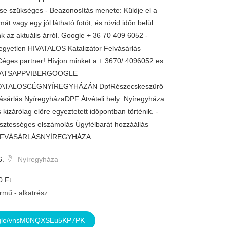
se szükséges - Beazonosítás menete: Küldje el a
mát vagy egy jól látható fotót, és rövid időn belül
nk az aktuális árról. Google + 36 70 409 6052 -
egyetlen HIVATALOS Katalizátor Felvásárlás
éges partner! Hívjon minket a + 3670/ 4096052 es
HATSAPPVIBERGOOGLE
ATALOSCÉGNYÍREGYHÁZÁN DpfRészecskeszűrő
Vásárlás NyíregyházaDPF Átvételi hely: Nyíregyháza
kizárólag előre egyeztetett időpontban történik. -
sztességes elszámolás Ügyfélbarát hozzáállás
PFVÁSÁRLÁSNYÍREGYHÁZA
6.
Nyíregyháza
0 Ft
rmű - alkatrész
gle/vnsM0NQXSEu5KP7PK