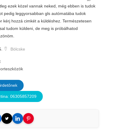
tleg ezek közel vannak neked, még ebben is tudok
ot pedig leggyorsabban gls autómatába tudok
or kérj hozzá cimkét a küldéshez. Természetesen
ssal tudom küldeni, de meg is próbálhatod
szönöm.
5.
Bölcske
t
orteszközök
irdetőnek
ztina: 06305857209