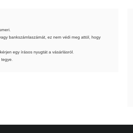
smeri.
t vagy bankszámlaszámát, ez nem védi meg attól, hogy
 kérjen egy írásos nyugtát a vásárlásról.
 tegye.