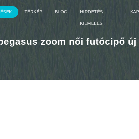
TÉSEK
TÉRKÉP
BLOG
HIRDETÉS
KA
KIEMELÉS
 pegasus zoom női futócipő új