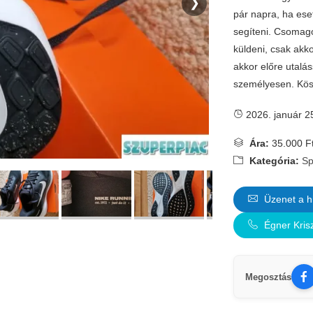
❯
pár napra, ha ese
segíteni. Csomag
küldeni, csak akk
akkor előre utalá
személyesen. Kö
2026. január 2
Ára:
35.000 F
Kategória:
Sp
Üzenet a h
Égner Kris
Megosztás