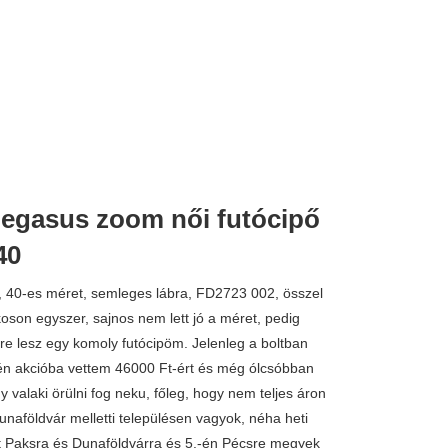
 pegasus zoom női futócipő
35.000 
40
, 40-es méret, semleges lábra, FD2723 002, összel
koson egyszer, sajnos nem lett jó a méret, pedig
re lesz egy komoly futócipöm. Jelenleg a boltban
én akcióba vettem 46000 Ft-ért és még ólcsóbban
 valaki örülni fog neku, főleg, hogy nem teljes áron
unaföldvár melletti településen vagyok, néha heti
t Paksra és Dunaföldvárra és 5.-én Pécsre megyek