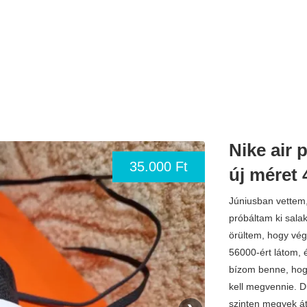
Nike air
35.000 Ft
új méret 
Júniusban vettem
próbáltam ki sala
örültem, hogy vég
56000-ért látom, 
bízom benne, hogy
kell megvennie. D
szinten megyek á