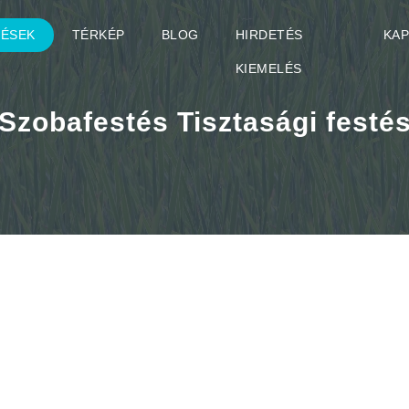
TÉSEK
TÉRKÉP
BLOG
HIRDETÉS
KA
KIEMELÉS
Szobafestés Tisztasági festé