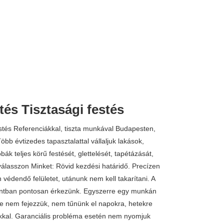
és Tisztasági festés
tés Referenciákkal, tiszta munkával Budapesten,
bb évtizedes tapasztalattal vállaljuk lakások,
bák teljes körű festését, glettelését, tapétázását,
válasszon Minket: Rövid kezdési határidő. Precízen
védendő felületet, utánunk nem kell takarítani. A
ntban pontosan érkezünk. Egyszerre egy munkán
e nem fejezzük, nem tűnünk el napokra, hetekre
kkal. Garanciális probléma esetén nem nyomjuk