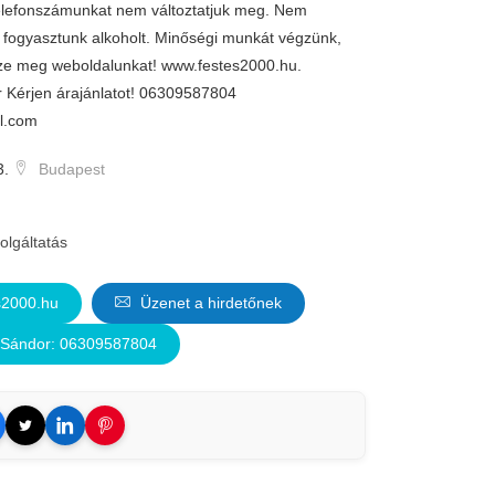
telefonszámunkat nem változtatjuk meg. Nem
fogyasztunk alkoholt. Minőségi munkát végzünk,
zze meg weboldalunkat! www.festes2000.hu.
 Kérjen árajánlatot! 06309587804
l.com
3.
Budapest
olgáltatás
s2000.hu
Üzenet a hirdetőnek
 Sándor: 06309587804