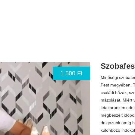
Szobafest
1.500 Ft
Minőségi szobafes
Pest megyében. Tö
családi házak, szo
mázolását. Miért 
letakarunk minden 
megbeszélt időpo
dolgozunk amíg b
különböző indoko