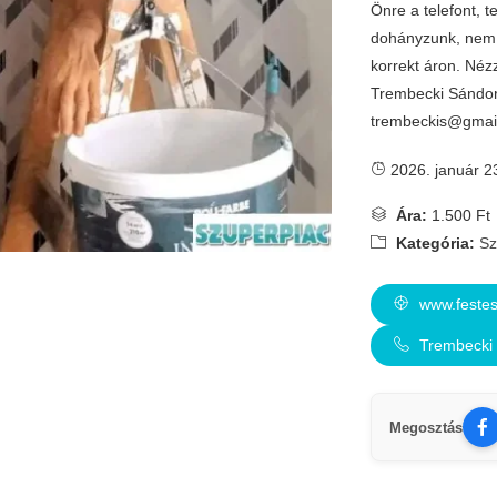
Önre a telefont, 
dohányzunk, nem 
korrekt áron. Né
Trembecki Sándor
trembeckis@gmai
2026. január 2
Ára:
1.500 Ft
Kategória:
Sz
www.feste
Trembecki
Megosztás