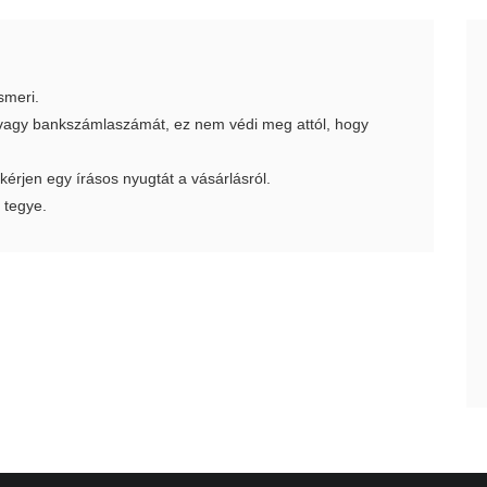
smeri.
t vagy bankszámlaszámát, ez nem védi meg attól, hogy
 kérjen egy írásos nyugtát a vásárlásról.
 tegye.