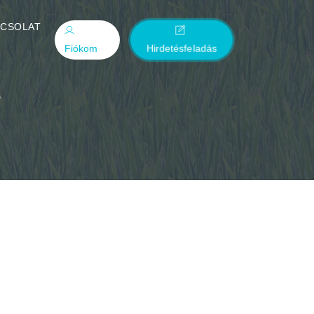
PCSOLAT
Fiókom
Hirdetésfeladás
s