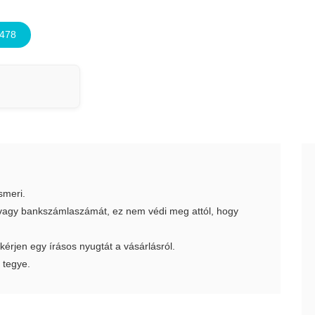
7478
smeri.
t vagy bankszámlaszámát, ez nem védi meg attól, hogy
 kérjen egy írásos nyugtát a vásárlásról.
 tegye.