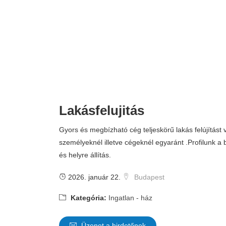
Lakásfelujitás
Gyors és megbízható cég teljeskörű lakás felújítást 
személyeknél illetve cégeknél egyaránt .Profilunk a 
és helyre állítás.
2026. január 22.
Budapest
Kategória:
Ingatlan - ház
Üzenet a hirdetőnek