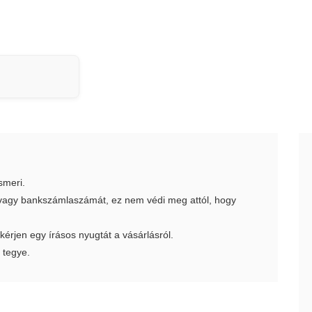
smeri.
t vagy bankszámlaszámát, ez nem védi meg attól, hogy
 kérjen egy írásos nyugtát a vásárlásról.
 tegye.