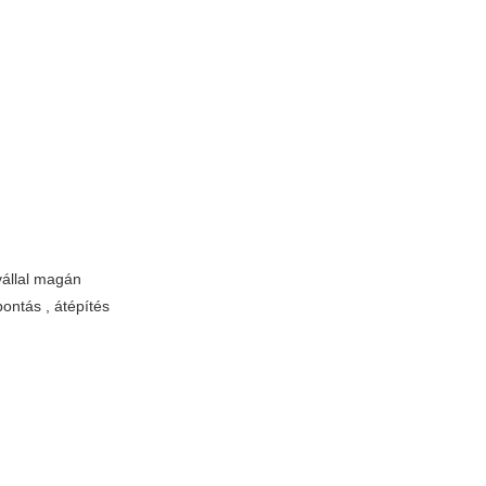
vállal magán
bontás , átépítés