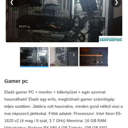
❮
❯
Gamer pc
Eladó gamer PC + monitor + billentyűzet + egér azonnal
használható! Eladó egy erős, megbízható gamer számítógép
teljes szettben. Játékra volt használva, minden gond nélkül viszi a
mai népszerű játékokat. Főbb adatok: Processzor: Intel Xeon E5-
1620 v2 (4 mag / 8 szál, 3.7 GHz) Memória: 16 GB RAM
Videokártya: Radeon RX 580 4 GB Tárhely: 238 GB SSD