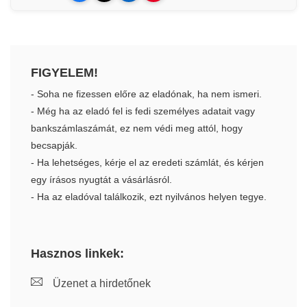
FIGYELEM!
- Soha ne fizessen előre az eladónak, ha nem ismeri.
- Még ha az eladó fel is fedi személyes adatait vagy
bankszámlaszámát, ez nem védi meg attól, hogy
becsapják.
- Ha lehetséges, kérje el az eredeti számlát, és kérjen
egy írásos nyugtát a vásárlásról.
- Ha az eladóval találkozik, ezt nyilvános helyen tegye.
Hasznos linkek:
Üzenet a hirdetőnek