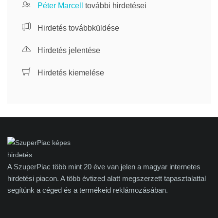
Péter Marcell
további hirdetései
Hirdetés továbbküldése
Hirdetés jelentése
Hirdetés kiemelése
A SzuperPiac több mint 20 éve van jelen a magyar internetes
hirdetési piacon. A több évtized alatt megszerzett tapasztalattal
segítünk a céged és a termékeid reklámozásában.