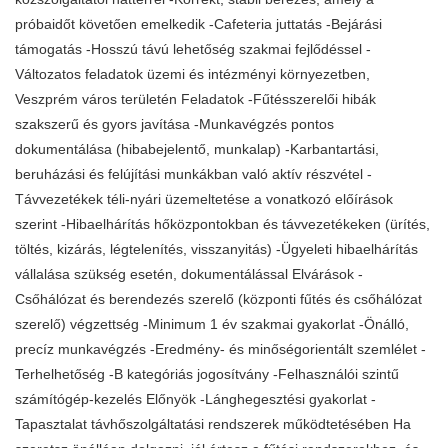
próbaidőt követően emelkedik -Cafeteria juttatás -Bejárási
támogatás -Hosszú távú lehetőség szakmai fejlődéssel -
Változatos feladatok üzemi és intézményi környezetben,
Veszprém város területén Feladatok -Fűtésszerelői hibák
szakszerű és gyors javítása -Munkavégzés pontos
dokumentálása (hibabejelentő, munkalap) -Karbantartási,
beruházási és felújítási munkákban való aktív részvétel -
Távvezetékek téli-nyári üzemeltetése a vonatkozó előírások
szerint -Hibaelhárítás hőközpontokban és távvezetékeken (ürítés,
töltés, kizárás, légtelenítés, visszanyitás) -Ügyeleti hibaelhárítás
vállalása szükség esetén, dokumentálással Elvárások -
Csőhálózat és berendezés szerelő (központi fűtés és csőhálózat
szerelő) végzettség -Minimum 1 év szakmai gyakorlat -Önálló,
precíz munkavégzés -Eredmény- és minőségorientált szemlélet -
Terhelhetőség -B kategóriás jogosítvány -Felhasználói szintű
számítógép-kezelés Előnyök -Lánghegesztési gyakorlat -
Tapasztalat távhőszolgáltatási rendszerek működtetésében Ha