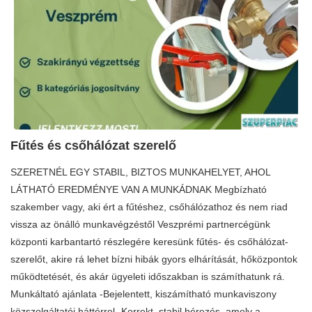
Fűtés és csőhálózat szerelő
SZERETNÉL EGY STABIL, BIZTOS MUNKAHELYET, AHOL
LÁTHATÓ EREDMÉNYE VAN A MUNKÁDNAK Megbízható
szakember vagy, aki ért a fűtéshez, csőhálózathoz és nem riad
vissza az önálló munkavégzéstől Veszprémi partnercégünk
központi karbantartó részlegére keresünk fűtés- és csőhálózat-
szerelőt, akire rá lehet bízni hibák gyors elhárítását, hőközpontok
működtetését, és akár ügyeleti időszakban is számíthatunk rá.
Munkáltató ajánlata -Bejelentett, kiszámítható munkaviszony
közszolgáltatói háttérrel -Korrekt, stabil bérezés, amely a