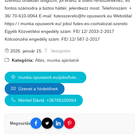
szeretsz önállóan dolgozni, jól értesz a fűtési rendszerekhez, és
fontos számodra a biztos háttér, jelentkezz most: Telefonszám: +
36/ 70-610-0064 E-mail:
futesszerelo@hr.opuswork.eu
Weboldal:
https:/ / munka.opuswork.eu/ jobs/ futes-es-csohalozat-szerelo
Egyéb Közvetítési engedély szám: FE/ 12/ 2033-2-2017
Kölcsönzési engedély szám: FE/ 12/ 587-2-2017
2026. január 15.
Veszprém
Kategória:
Állás, munka ajánlatok
munka.opuswork.eu/jobs/fute...
Üzenet a hirdetőnek
Merkel Dávid: +36706100064
Megosztás