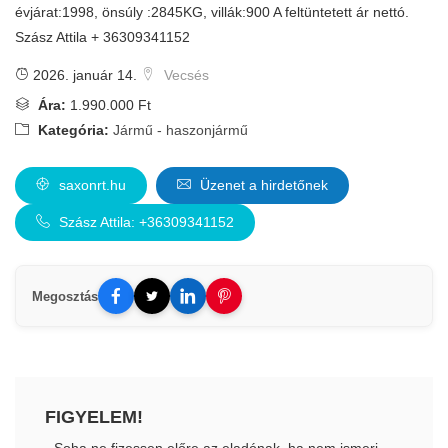
évjárat:1998, önsúly :2845KG, villák:900 A feltüntetett ár nettó.
Szász Attila + 36309341152
2026. január 14.
Vecsés
Ára:
1.990.000 Ft
Kategória:
Jármű - haszonjármű
saxonrt.hu
Üzenet a hirdetőnek
Szász Attila: +36309341152
Megosztás
FIGYELEM!