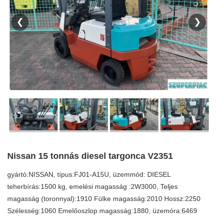
❮
❯
Nissan 15 tonnás diesel targonca V2351
gyártó:NISSAN, típus:FJ01-A15U, üzemmód: DIESEL
teherbírás:1500 kg, emelési magasság :2W3000, Teljes
magasság (toronnyal):1910 Fülke magasság:2010 Hossz:2250
Szélesség:1060 Emelőoszlop magasság:1880, üzemóra:6469