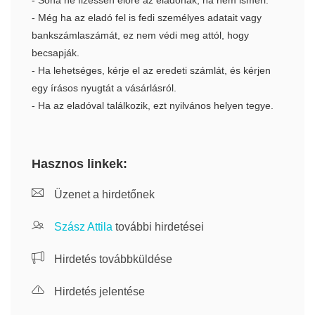
- Soha ne fizessen előre az eladónak, ha nem ismeri.
- Még ha az eladó fel is fedi személyes adatait vagy
bankszámlaszámát, ez nem védi meg attól, hogy
becsapják.
- Ha lehetséges, kérje el az eredeti számlát, és kérjen
egy írásos nyugtát a vásárlásról.
- Ha az eladóval találkozik, ezt nyilvános helyen tegye.
Hasznos linkek:
Üzenet a hirdetőnek
Szász Attila
további hirdetései
Hirdetés továbbküldése
Hirdetés jelentése