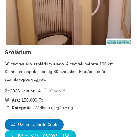
Szolárium
60 csöves álló szolárium eladó. A csövek mérete 190 cm.
Kihasználtságuk jelenleg 60 százalék. Eladás esetén
számlaképes vagyok.
2026. január 14.
Gödöllő
Ára:
150.000 Ft
Kategória:
Wellness, egészség
Üzenet a hirdetőnek
Béres Klára: 06209511138