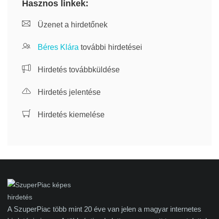
Hasznos linkek:
Üzenet a hirdetőnek
Béres Klára
további hirdetései
Hirdetés továbbküldése
Hirdetés jelentése
Hirdetés kiemelése
A SzuperPiac több mint 20 éve van jelen a magyar internetes