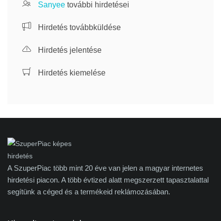
Sanyee
további hirdetései
Hirdetés továbbküldése
Hirdetés jelentése
Hirdetés kiemelése
A SzuperPiac több mint 20 éve van jelen a magyar internetes
hirdetési piacon. A több évtized alatt megszerzett tapasztalattal
segítünk a céged és a termékeid reklámozásában.