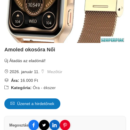
Amoled okosóra Női
Új Átadás az eladónál!
2026. január 11.
Mezőtúr
Ára:
16.000 Ft
Kategória:
Óra - ékszer
Üzenet a hirdetőnek
Megosztás