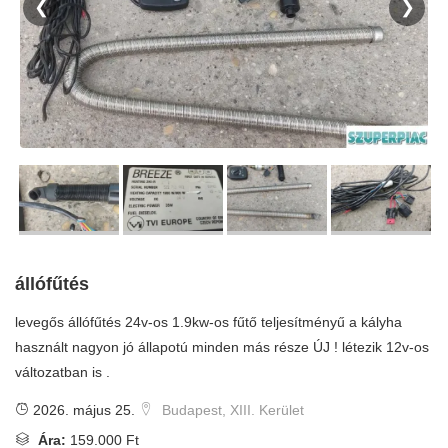
❮
❯
állófűtés
levegős állófűtés 24v-os 1.9kw-os fűtő teljesítményű a kályha
használt nagyon jó állapotú minden más része ÚJ ! létezik 12v-os
változatban is .
2026. május 25.
Budapest, XIII. Kerület
Ára:
159.000 Ft