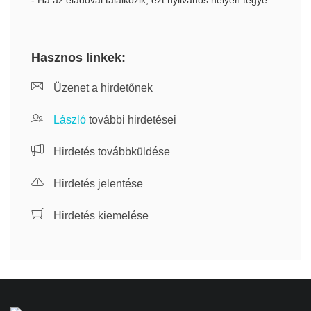
- Ha az eladóval találkozik, ezt nyilvános helyen tegye.
Hasznos linkek:
Üzenet a hirdetőnek
László
további hirdetései
Hirdetés továbbküldése
Hirdetés jelentése
Hirdetés kiemelése