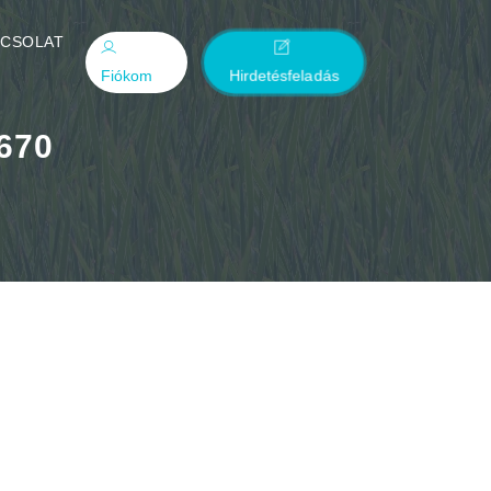
PCSOLAT
Fiókom
Hirdetésfeladás
3670