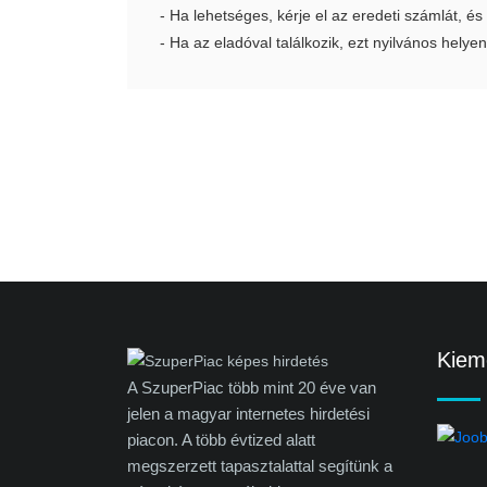
- Ha lehetséges, kérje el az eredeti számlát, és
- Ha az eladóval találkozik, ezt nyilvános helyen
Kieme
A SzuperPiac több mint 20 éve van
jelen a magyar internetes hirdetési
piacon. A több évtized alatt
megszerzett tapasztalattal segítünk a