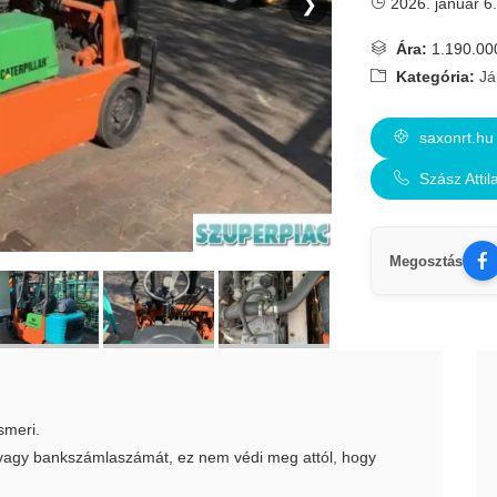
❯
2026. január 6.
Ára:
1.190.00
Kategória:
Já
saxonrt.hu
Szász Atti
Megosztás
smeri.
t vagy bankszámlaszámát, ez nem védi meg attól, hogy