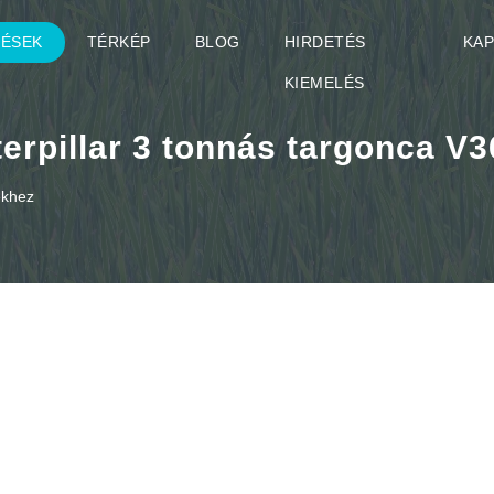
TÉSEK
TÉRKÉP
BLOG
HIRDETÉS
KA
KIEMELÉS
erpillar 3 tonnás targonca V
ekhez