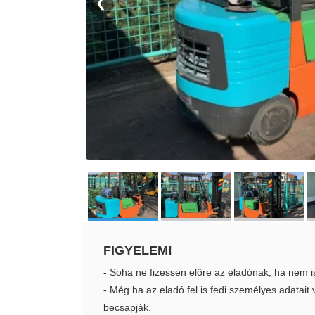
❮
FIGYELEM!
- Soha ne fizessen előre az eladónak, ha nem i
- Még ha az eladó fel is fedi személyes adatai
becsapják.