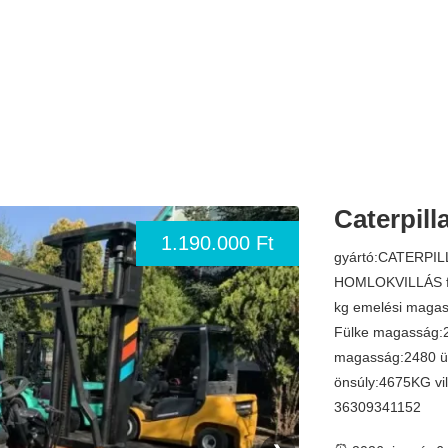
Caterpill
1.190.000 Ft
gyártó:CATERPI
HOMLOKVILLÁS f
kg emelési magas
Fülke magasság:
magasság:2480 üz
önsúly:4675KG vill
36309341152