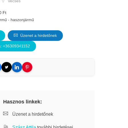
Vecsés
0 Ft
rmű - haszonjármű
Üzenet a hirdetőnek
la: +36309341152
Hasznos linkek:
Üzenet a hirdetőnek
Szász Attila
további hirdetései