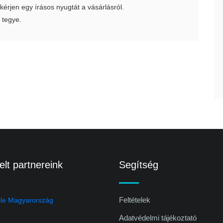
 kérjen egy írásos nyugtát a vásárlásról.
 tegye.
lt partnereink
Segítség
Feltételek
Adatvédelmi tájékoztató