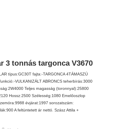
ar 3 tonnás targonca V3670
1.190.000 
LLAR típus:GC30T fajta:-TARGONCA 4TÁMASZÚ
unkció:-VULKANIZÁLT ABRONCS teherbírás:3000
ság:2W4000 Teljes magasság (toronnyal):25800
2120 Hossz:2500 Szélesség:1080 Emelőoszlop
emóra:9988 évjárat:1997 sorozatszám:
ák:900 A feltüntetett ár nettó. Szász Attila +