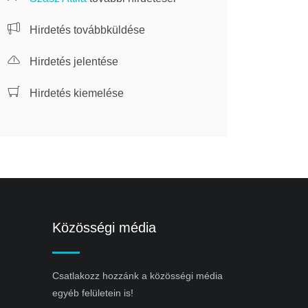
Hirdetés továbbküldése
Hirdetés jelentése
Hirdetés kiemelése
Közösségi média
Csatlakozz hozzánk a közösségi média
egyéb felületein is!