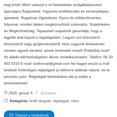
kapj értük! Miért válaszd a mi felvásárlási szolgáltatásunkat
Igazságos Árajánlatok: Ingyenes értékbecslés és versenyképes
ajánlatok. Rugalmas Ügyintézés: Gyors és zökkenőmentes
folyamat, minden lépést megkönnyítünk számodra. Szakértelem
és Megbízhatóság: Tapasztalt csapatunk garantálja, hogy a
legjobb árat kapod a régiségeidért. Legyen szó bútorokról,
ékszerekről vagy gyűjteményekről, kész vagyunk felvásárolni
minden egyedi darabot, amely történetet mesél! Érdeklődj most!
Az alábbi elérhetőségeken állunk rendelkezésedre: Telefon: 06 20
403 0315 E-mail:
luishorvat@gmail.com
Ne hagyd veszni a múlt
értékeit! Különleges régiségeid új otthonra találnak nálunk, és te
pénzhez jutsz. Régiségek felvásárlása adj új esélyt a
történeteknek!
2026. január 5.
Budapest
Kategória:
Antik tárgyak, régiségek, retro
Üzenet a hirdetőnek