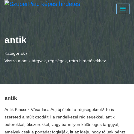
antik
Kategóriák /
Vissza a antik tárgyak, régiségek, retro hirdetésekhez
antik
Antik Kincsek Vásárlása Adj új életet a régiségeknek! Te is
szereted a múlt csodáit Ha rendelkezel régiségekkel, antik
bútorokkal, ékszerekkel, vagy bármilyen különleges tárggyal,
amelyek csak a portádat foglalják, itt az ideje, hogy tőlünk pénzt