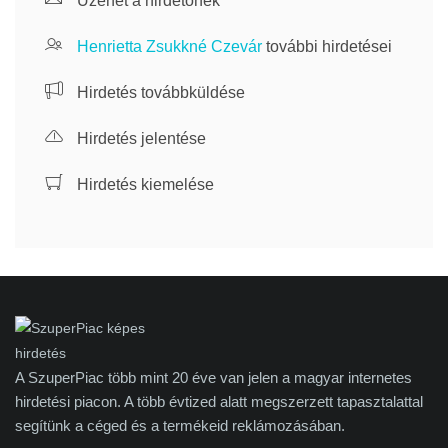
Üzenet a hirdetőnek
Henrietta Zsukkné Czevár
további hirdetései
Hirdetés továbbküldése
Hirdetés jelentése
Hirdetés kiemelése
A SzuperPiac több mint 20 éve van jelen a magyar internetes
hirdetési piacon. A több évtized alatt megszerzett tapasztalattal
segítünk a céged és a termékeid reklámozásában.