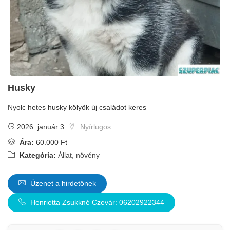
Husky
Nyolc hetes husky kölyök új családot keres
2026. január 3.
Nyírlugos
Ára:
60.000 Ft
Kategória:
Állat, növény
Üzenet a hirdetőnek
Henrietta Zsukkné Czevár: 06202922344