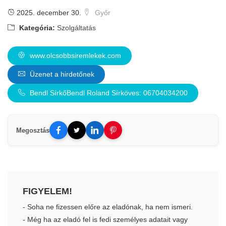
2025. december 30.
Győr
Kategória:
Szolgáltatás
www.olcsobbsiremlekek.com
Üzenet a hirdetőnek
Bendl SírkőBendl Roland Sírköves: 06704034200
Megosztás
FIGYELEM!
- Soha ne fizessen előre az eladónak, ha nem ismeri.
- Még ha az eladó fel is fedi személyes adatait vagy