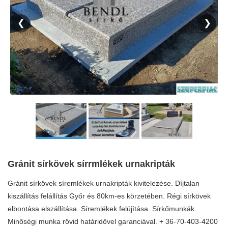
❮
❯
Gránit sírkövek sírrmlékek urnakripták
Gránit sírkövek síremlékek urnakripták kivitelezése. Díjtalan
kiszállítás felállítás Győr és 80km-es körzetében. Régi sírkövek
elbontása elszállítása. Síremlékek felújítása. Sírkőmunkák.
Minőségi munka rövid határidővel garanciával. + 36-70-403-4200