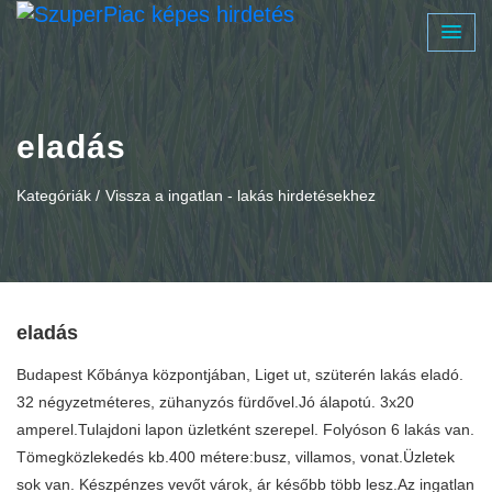
eladás
Kategóriák /
Vissza a ingatlan - lakás hirdetésekhez
eladás
Budapest Kőbánya központjában, Liget ut, szüterén lakás eladó.
32 négyzetméteres, zühanyzós fürdővel.Jó álapotú. 3x20
amperel.Tulajdoni lapon üzletként szerepel. Folyóson 6 lakás van.
Tömegközlekedés kb.400 métere:busz, villamos, vonat.Üzletek
sok van. Készpénzes vevőt várok, ár később több lesz.Az ingatlan