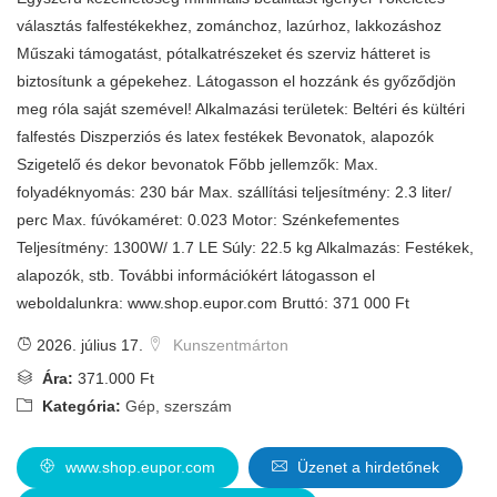
választás falfestékekhez, zománchoz, lazúrhoz, lakkozáshoz
Műszaki támogatást, pótalkatrészeket és szerviz hátteret is
biztosítunk a gépekehez. Látogasson el hozzánk és győződjön
meg róla saját szemével! Alkalmazási területek: Beltéri és kültéri
falfestés Diszperziós és latex festékek Bevonatok, alapozók
Szigetelő és dekor bevonatok Főbb jellemzők: Max.
folyadéknyomás: 230 bár Max. szállítási teljesítmény: 2.3 liter/
perc Max. fúvókaméret: 0.023 Motor: Szénkefementes
Teljesítmény: 1300W/ 1.7 LE Súly: 22.5 kg Alkalmazás: Festékek,
alapozók, stb. További információkért látogasson el
weboldalunkra: www.shop.eupor.com Bruttó: 371 000 Ft
2026. július 17.
Kunszentmárton
Ára:
371.000 Ft
Kategória:
Gép, szerszám
www.shop.eupor.com
Üzenet a hirdetőnek