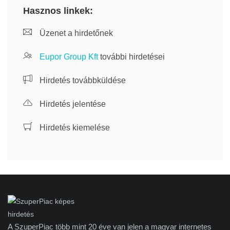
Hasznos linkek:
Üzenet a hirdetőnek
Eupor Group Kft
további hirdetései
Hirdetés továbbküldése
Hirdetés jelentése
Hirdetés kiemelése
A SzuperPiac több mint 20 éve van jelen a magyar internetes