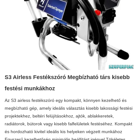
S3 Airless Festékszóró Megbízható társ kisebb
festési munkákhoz
Az S3 airless festékszóró egy kompakt, könnyen kezelhető és
megbízható gép, amely ideális választás kisebb lakossági festési
projektekhez, beltéri felújításokhoz, ajtók, ablakkeretek,
radiátorok, bútorok vagy kisebb falfelületek festéséhez. Kompakt
és hordozható kivitel ideális kis helyeken végzett munkához
Egyszerű kezelhetőség minimális beállítást igényel Tökéletes