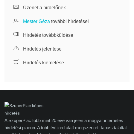
Üzenet a hirdetőnek
Mester Géza
további hirdetései
Hirdetés továbbküldése
Hirdetés jelentése
Hirdetés kiemelése
A SzuperPiac több mint 20 éve van jelen a magyar internetes
hirdetési piacon. A több évtized alatt megszerzett tapasztalattal