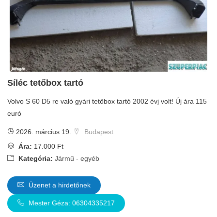
Síléc tetőbox tartó
Volvo S 60 D5 re való gyári tetőbox tartó 2002 évj volt! Új ára 115
euró
2026. március 19.
Budapest
Ára:
17.000 Ft
Kategória:
Jármű - egyéb
Üzenet a hirdetőnek
Mester Géza: 06304335217