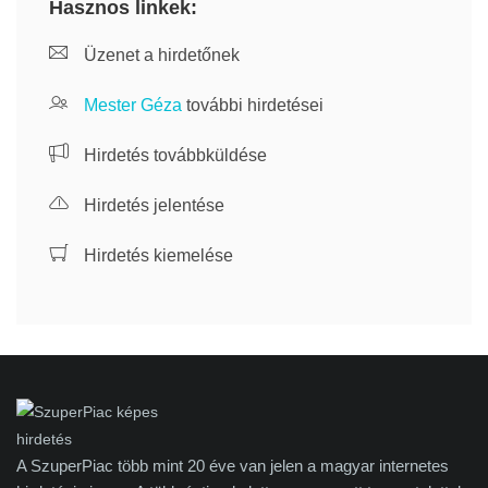
Hasznos linkek:
Üzenet a hirdetőnek
Mester Géza
további hirdetései
Hirdetés továbbküldése
Hirdetés jelentése
Hirdetés kiemelése
A SzuperPiac több mint 20 éve van jelen a magyar internetes