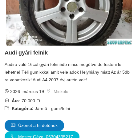
Audi gyári felnik
Audira való 16col gyári felni 5db nincs megütve de festeni le
lehetne! Téli gumikkkal amit vele adok Helyhiány miatt Az ár 5db
ra vonatkozik! Audi A4 2007 évj autón volt!
2026. március 19.
Miskolc
Ára:
70.000 Ft
Kategória:
Jármű - gumi/felni
Üzenet a hirdetőnek
Mester Géza: 06304335217